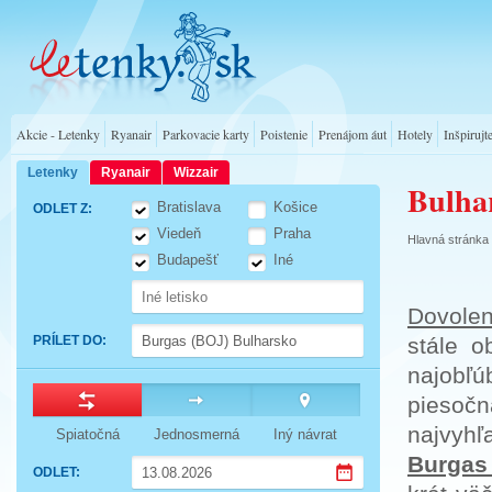
Akcie - Letenky
Ryanair
Parkovacie karty
Poistenie
Prenájom áut
Hotely
Inšpirujt
Letenky
Ryanair
Wizzair
Bulha
Bratislava
Košice
ODLET Z
:
Viedeň
Praha
Hlavná stránka
Budapešť
Iné
Dovolen
PRÍLET DO
:
stále 
najobľ
pieso
najvyh
Spiatočná
Jednosmerná
Iný návrat
Burgas
ODLET
: