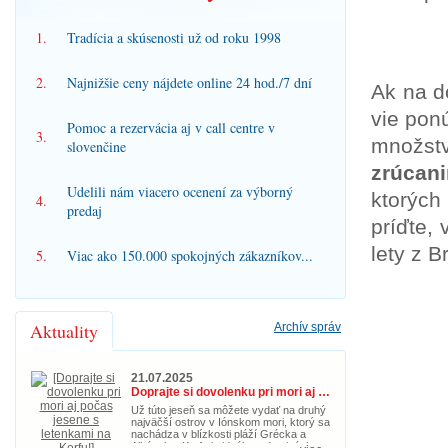
1.
Tradícia a skúsenosti už od roku 1998
2.
Najnižšie ceny nájdete online 24 hod./7 dní
Ak na d
vie pon
Pomoc a rezervácia aj v call centre v
3.
množst
slovenčine
zrúcan
Udelili nám viacero ocenení za výborný
ktorých
4.
predaj
príďte,
lety z B
5.
Viac ako 150.000 spokojných zákazníkov...
Aktuality
Archív správ
21.07.2025
Doprajte si dovolenku pri mori aj počas jesene s letenkami na Korfu!
Už túto jeseň sa môžete vydať na druhý
najväčší ostrov v Iónskom mori, ktorý sa
nachádza v blízkosti pláží Grécka a
Albánska. Korfu je ideálnou destináciou