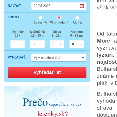
krát vä
Press
NÁVRAT
:
však vi
the
down
Press
arrow
TRIEDA
:
the
key
down
to
Nezáleží
Ekonomická
Biznis
arrow
interact
key
with
Dospelý
Mládežník
Dieťa
Kojenec
to
Od tak
the
16+
12 - 15 r.
2 - 11 r.
0 - 23 m.
interact
calendar
with
More
a
and
the
select
1
0
0
0
vyznáva
calendar
a
and
date.
lyžiari
.
select
Press
VYHĽADAŤ
:
Aj v okolité ± 3 dni
a
the
najdos
date.
question
Press
mark
Bulhars
the
key
Vyhľadať let
question
to
známe 
mark
get
key
the
pláží v
to
keyboard
get
shortcuts
the
for
Bulhars
keyboard
changing
Prečo
shortcuts
dates.
výhodu,
for
kupovať letenky cez
changing
strava,
dates.
letenky.sk?
dostupne