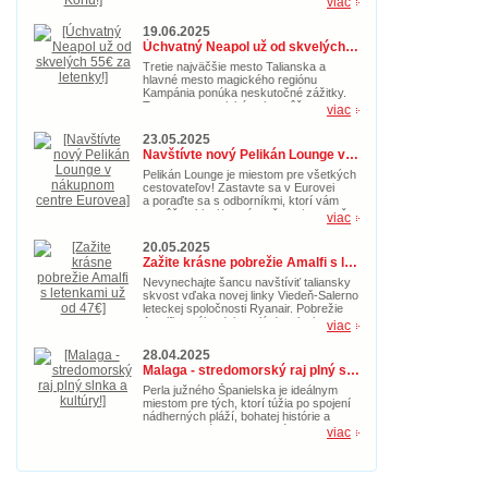
viac
nielen na leto, ale aj počas jesene. So
zľavnenými letenkami za cenu od 39€ si
19.06.2025
nenechajte ujsť príležitosť zažiť
Úchvatný Neapol už od skvelých 55€ za letenky!
dobrodružstvo na Korfu.
Tretie najväčšie mesto Talianska a
hlavné mesto magického regiónu
Kampánia ponúka neskutočné zážitky.
Toto gastronomické nebo môžete
viac
navštíviť s akciovými spiatočnými
letenkami už od 55€. Doprajte si
23.05.2025
taliansku idylku s nádherným morom už
Navštívte nový Pelikán Lounge v nákupnom centre Eurovea
teraz.
Pelikán Lounge je miestom pre všetkých
cestovateľov! Zastavte sa v Eurovei
a poraďte sa s odborníkmi, ktorí vám
pomôžu objaviť nové možnosti pre vaše
viac
ďalšie cestovateľské dobrodružstvo.
20.05.2025
Zažite krásne pobrežie Amalfi s letenkami už od 47€
Nevynechajte šancu navštíviť taliansky
skvost vďaka novej linky Viedeň-Salerno
leteckej spoločnosti Ryanair. Pobrežie
Amalfi ponúka dokonalú dovolenke s
viac
magickou prírodou, pozoruhodnými
pamiatkami a kultúrou. Kúpte si akciové
28.04.2025
letenky v hodnote 47€ teraz a doprajte si
Malaga - stredomorský raj plný slnka a kultúry!
idylický letný oddych.
Perla južného Španielska je ideálnym
miestom pre tých, ktorí túžia po spojení
nádherných pláží, bohatej histórie a
pravej andalúzskej atmosféry. Toto
viac
slnečné mesto, ktoré je zároveň
rodiskom slávneho Pabla Picassa,
ponúka niečo pre každého – od
vášnivých milovníkov umenia až po