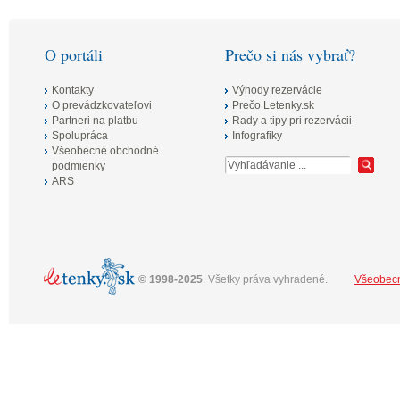
tých, ktorí túžia len relaxovať pri šume
mora. Akciové letenky sú momentálne už
od skvelých 59€.
O portáli
Prečo si nás vybrať?
Kontakty
Výhody rezervácie
O prevádzkovateľovi
Prečo Letenky.sk
Partneri na platbu
Rady a tipy pri rezervácii
Spolupráca
Infografiky
Všeobecné obchodné
podmienky
ARS
©
1998-2025
. Všetky práva vyhradené.
Všeobec